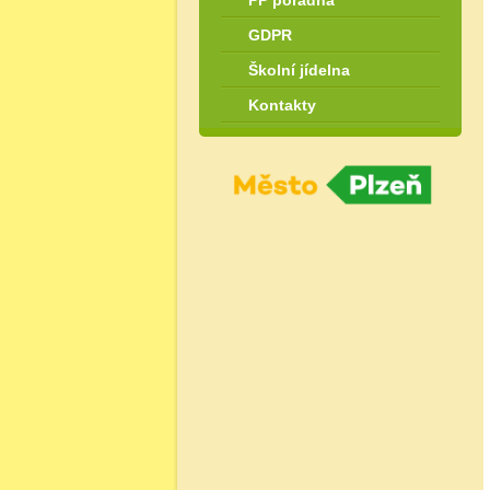
PP poradna
GDPR
Školní jídelna
Kontakty