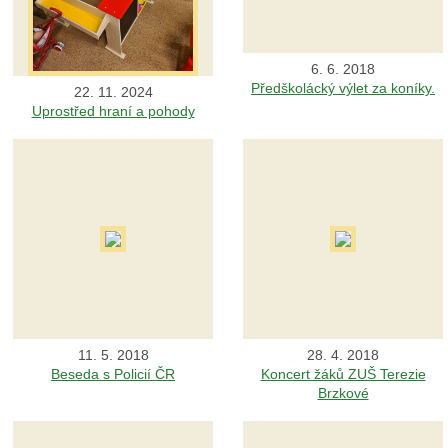
6. 6. 2018
Předškolácký výlet za koníky.
22. 11. 2024
Uprostřed hraní a pohody
11. 5. 2018
28. 4. 2018
Beseda s Policií ČR
Koncert žáků ZUŠ Terezie
Brzkové