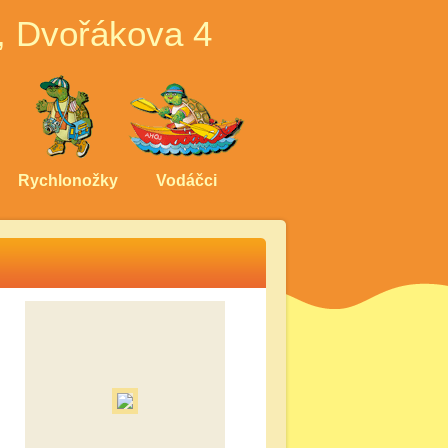
, Dvořákova 4
Rychlonožky
Vodáčci