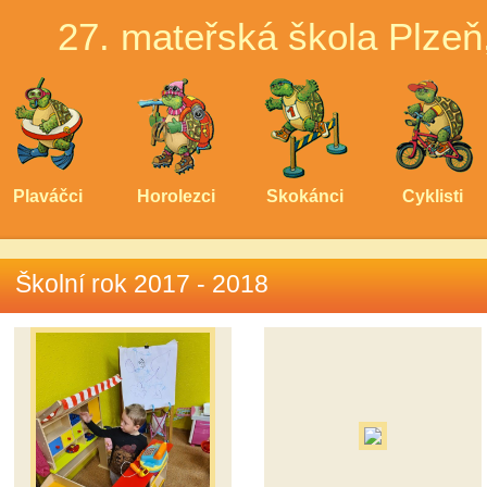
27. mateřská škola Plzeň
Plaváčci
Horolezci
Skokánci
Cyklisti
Školní rok 2017 - 2018